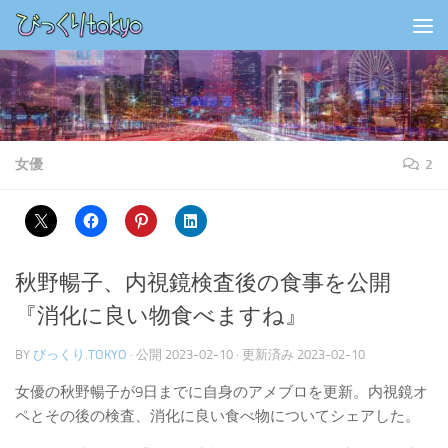
コンテンツの下
女優
2
秋野暢子、内視鏡検査後の食事を公開
『消化に良い物食べますね』
BY
びっくり.TOKYO
· 公開
2023-02-10
· 更新済み
2023-02-10
女優の秋野暢子が9日までに自身のアメブロを更新。内視鏡オ
ペとその後の検査、消化に良い食べ物についてシェアした。