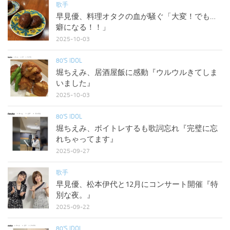
歌手
早見優、料理オタクの血が騒ぐ「大変！でも…
癖になる！！」
2025-10-03
80'S IDOL
堀ちえみ、居酒屋飯に感動『ウルウルきてしま
いました』
2025-10-03
80'S IDOL
堀ちえみ、ボイトレするも歌詞忘れ『完璧に忘
れちゃってます』
2025-09-27
歌手
早見優、松本伊代と12月にコンサート開催『特
別な夜。』
2025-09-22
80'S IDOL